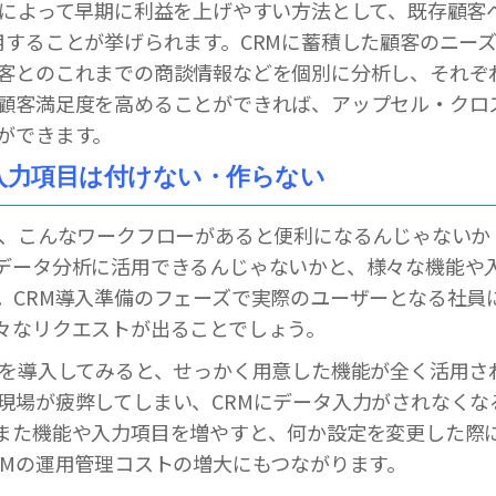
入によって早期に利益を上げやすい方法として、既存顧客
用することが挙げられます。CRMに蓄積した顧客のニー
客とのこれまでの商談情報などを個別に分析し、それぞ
顧客満足度を高めることができれば、アップセル・クロ
ができます。
入力項目は付けない・作らない
は、こんなワークフローがあると便利になるんじゃないか
データ分析に活用できるんじゃないかと、様々な機能や
。CRM導入準備のフェーズで実際のユーザーとなる社員
々なリクエストが出ることでしょう。
Mを導入してみると、せっかく用意した機能が全く活用さ
現場が疲弊してしまい、CRMにデータ入力がされなくな
また機能や入力項目を増やすと、何か設定を変更した際
RMの運用管理コストの増大にもつながります。