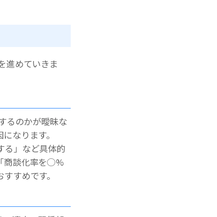
を進めていきま
入するのかが曖昧な
因になります。
する」など具体的
「商談化率を◯%
おすすめです。