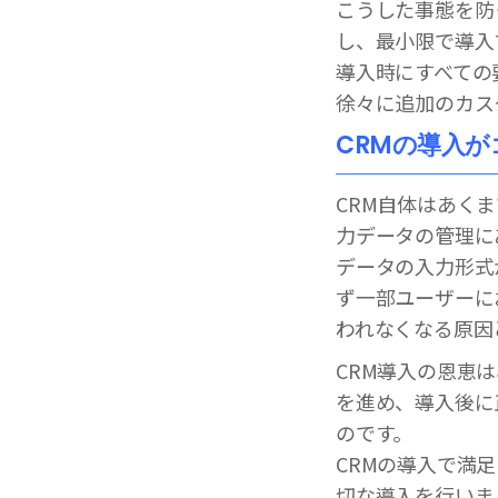
こうした事態を防
し、最小限で導入
導入時にすべての
徐々に追加のカス
CRMの導入
CRM自体はあく
力データの管理に
データの入力形式
ず一部ユーザーに
われなくなる原因
CRM導入の恩恵
を進め、導入後に
のです。
CRMの導入で満
切な導入を行いま