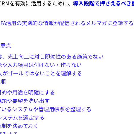
CRMを有効に活用するために、
導入段階で押さえるべき
・SFA活用の実践的な情報が配信されるメルマガに登録する
注意点
は、売上向上に対し即効性のある施策でない
能や入力項目は付けない・作らない
入がゴールではないことを理解する
手順
の目的や用途を明確にする
の課題や要望を洗い出す
っているシステムや管理用帳票を整理する
Mのシステムを選定する
の体制を決めておく
を導入する