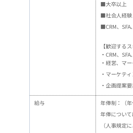
■大卒以上
■社会人経験
■CRM、SF
【歓迎するス
・CRM、S
・経営、マー
・マーケティ
・企画提案要
給与
年俸制：（年
年俸について
（人事規定に