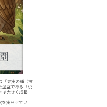
な「果実の種（投
た温室である「税
木は大きく成長
実を実らせてい