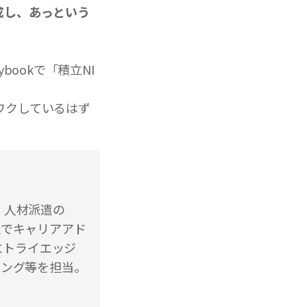
成し、あっという
bookで「積立NI
ワクしているはず
、人材派遣の
社でキャリアアド
にトライエッジ
ィング等を担当。