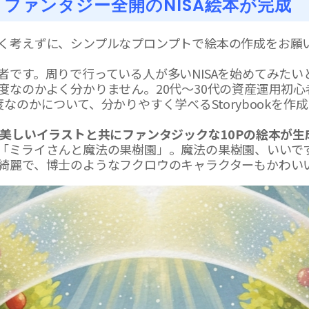
？ファンタジー全開のNISA絵本が完成
く考えずに、シンプルなプロンプトで絵本の作成をお願
者です。周りで行っている人が多いNISAを始めてみたい
度なのかよく分かりません。20代～30代の資産運用初心者
なのかについて、分かりやすく学べるStorybookを作
で美しいイラストと共にファンタジックな10Pの絵本が生
「ミライさんと魔法の果樹園」。魔法の果樹園、いいで
綺麗で、博士のようなフクロウのキャラクターもかわい