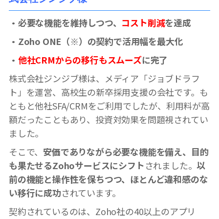
・必要な機能を維持しつつ、
コスト削減
を達成
・Zoho ONE（※）の契約で活用幅を最大化
・
他社CRMからの移行もスムーズ
に完了
株式会社ジンジブ様は、メディア「ジョブドラフ
ト」を運営、高校生の新卒採用支援の会社です。も
ともと他社SFA/CRMをご利用でしたが、利用料が高
額だったこともあり、投資対効果を問題視されてい
ました。
そこで、
安価でありながら必要な機能を備え、目的
も果たせるZohoサービスにシフト
されました。
以
前の機能と操作性を保ちつつ、ほとんど違和感のな
い移行に成功
されています。
契約されているのは、Zoho社の40以上のアプリ