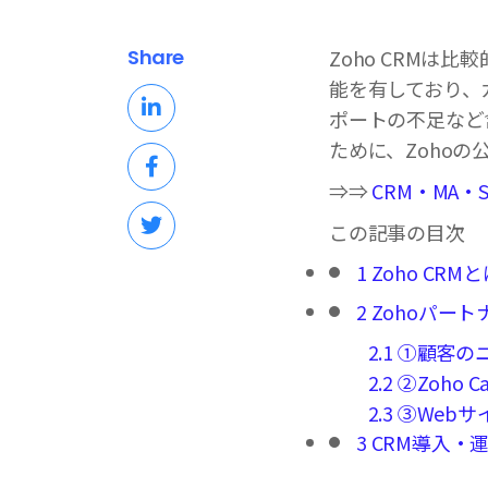
Share
Zoho CRMは
能を有しており、
ポートの不足など
ために、Zoho
⇒⇒
CRM・MA
この記事の目次
1
Zoho CRM
2
Zohoパー
2.1
①顧客のニ
2.2
②Zoho 
2.3
③Webサ
3
CRM導入・