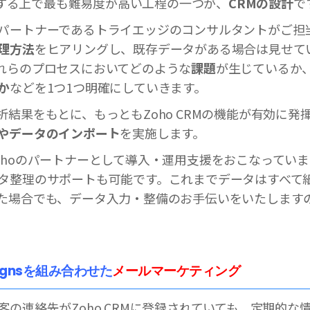
導入する上で最も難易度が高い工程の一つが、
CRMの設計
で
パートナーであるトライエッジのコンサルタントがご担
理方法
をヒアリングし、既存データがある場合は見せて
れらのプロセスにおいてどのような
課題
が生じているか
か
などを1つ1つ明確にしていきます。
析結果をもとに、もっともZoho CRMの機能が有効に発
やデータのインポート
を実施します。
ohoのパートナーとして導入・運用支援をおこなっていま
タ整理のサポートも可能です。これまでデータはすべて
た場合でも、データ入力・整備のお手伝いをいたします
aignsを組み合わせた
メールマーケティング
客の連絡先がZoho CRMに登録されていても、定期的な