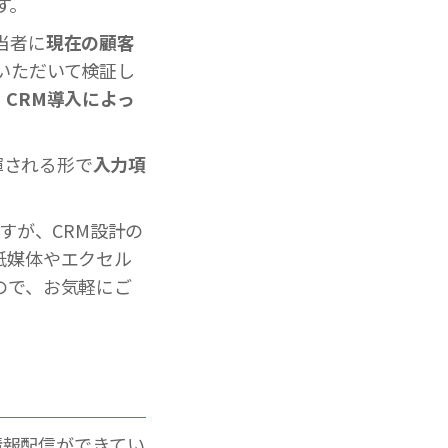
す。
当者に
現在の顧客
いただいて検証し
、
CRM導入によっ
揮される形で
入力項
すが、CRM設計の
紙媒体やエクセル
ので、お気軽にご
情報配信ができてい