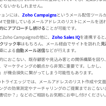
くないかもしれません。
ションには、
Zoho Campaigns
というメール配信ツール
 CRMで登録しているメールアドレスのリストにメールを送
的にアプローチし続ける
ことが可能です。
Zoho Campaignsの他に、
Zoho Sales IQ
を連携すると
クリック率
はもちろん、メール経由でサイトを訪れた
見
築による
自動メール送信
などが行えます。
的におこない、既存顧客や見込み客との関係構築を図り
、マーケティングの観点から非常に重要です。しかし、
」が機会損失に繋がってしまう可能性もあります。
ーのトライエッジでは、メールアドレスのリスト作成や文
ングの効果測定やナーチャリングのご提案までおこない
適切か？」などのご相談もお気軽にお申し付けください