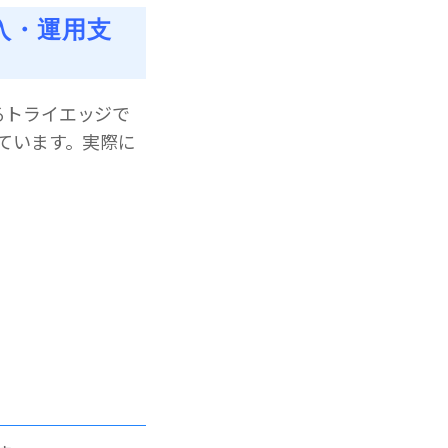
入・運用支
あるトライエッジで
っています。実際に
。