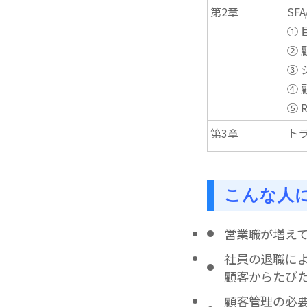
第2章
SF
①
②
③
④
⑤ 
第3章
ト
こんな人
営業職が増えて
社員の退職に
顧客からたび
顧客管理の必