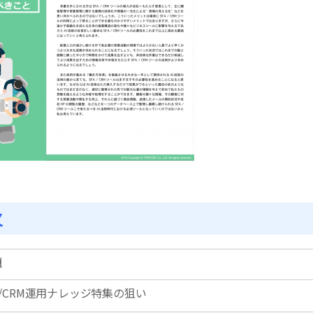
次
題
A/CRM運用ナレッジ特集の狙い