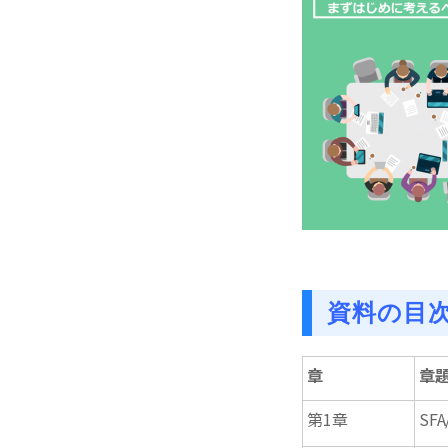
資料の目
章
章
第1章
SF