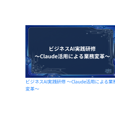
ビジネスAI実践研修 〜Claude活用による業
変革〜