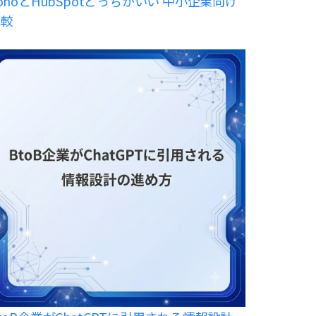
ohoとHubSpotどっちがいい 中小企業向け
比較