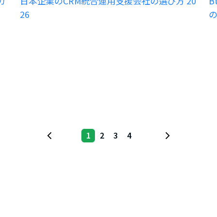
ガ
日本企業のCRM統合運用支援会社の選び方 20
B
26
1
2
3
4