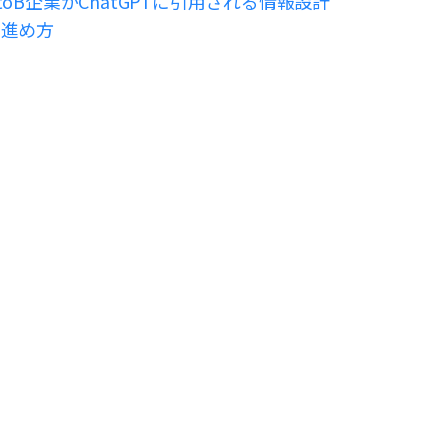
toB企業がChatGPTに引用される情報設計
の進め方