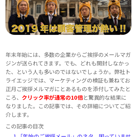
年末年始には、多数の企業からご挨拶のメールマガ
ジンが送られてきます。でも、どれも開封しなかっ
た、という人も多いのではないでしょうか。弊社ト
ライエッジでは、マーケティングの検証も兼ねてお
正月ご挨拶メルマガにとあるものを添付してみたと
ころ、
クリック率が通常の10倍
と驚異的な結果に
なりました。この記事では、その詳細についてご紹
介します。
この記事の目次
1
「年始のご挨拶メール」のネタ、困っていませ